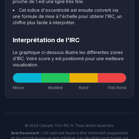
proche de 1 est une ligne très fine.
Cet indice d'excentricité est ensuite converti via
une formule de mise à l'échelle pour obtenir l'IRC, un
chiffre plus facile à interpréter.
Interprétation de l'IRC
Le graphique ci-dessous illustre les différentes zones
d'IRC. Votre score y est positionné pour une meilleure
visualisation.
Mince
Modéré
Rond
Très Rond
© 2024 Calcule-Ton-IRC.fr. Tous droits réservés.
Avertissement :
Cet outil est fourni à titre informatif uniquement
et ne constitue pas un avis médical. Les résultats sont basés sur